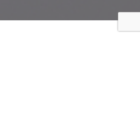
1960
Il 4 Giugno 1960, alle ore 11.15, viene depositato per la prima
volta il marchio Berios, presso l’Ufficio Centrale Brevetti da
Josè Bertoli a Brescia.