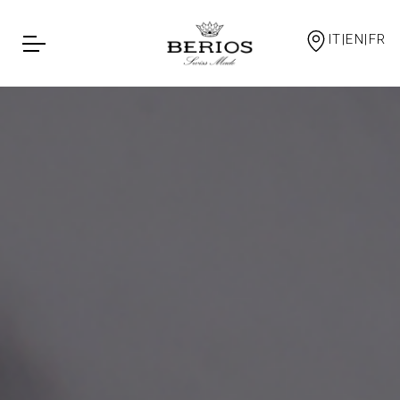
IT|EN|FR